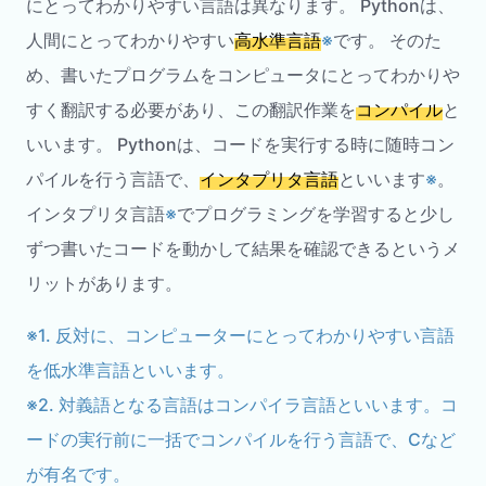
にとってわかりやすい言語は異なります。 Pythonは、
人間にとってわかりやすい
高水準言語
※
です。 そのた
め、書いたプログラムをコンピュータにとってわかりや
すく翻訳する必要があり、この翻訳作業を
コンパイル
と
いいます。 Pythonは、コードを実行する時に随時コン
パイルを行う言語で、
インタプリタ言語
といいます
※
。
インタプリタ言語
※
でプログラミングを学習すると少し
ずつ書いたコードを動かして結果を確認できるというメ
リットがあります。
※1. 反対に、コンピューターにとってわかりやすい言語
を低水準言語といいます。
※2. 対義語となる言語はコンパイラ言語といいます。コ
ードの実行前に一括でコンパイルを行う言語で、Cなど
が有名です。